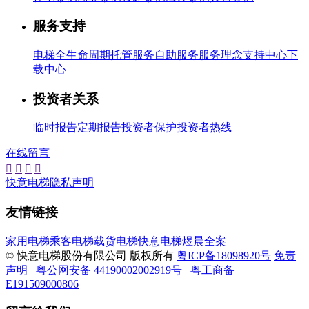
服务支持
电梯全生命周期托管服务
自助服务
服务理念
支持中心
下
载中心
投资者关系
临时报告
定期报告
投资者保护
投资者热线
在线留言




快意电梯隐私声明
友情链接
家用电梯
乘客电梯
载货电梯
快意电梯
煜晨全案
© 快意电梯股份有限公司 版权所有
粤ICP备18098920号
免责
声明
粤公网安备 44190002002919号
粤工商备
E191509000806