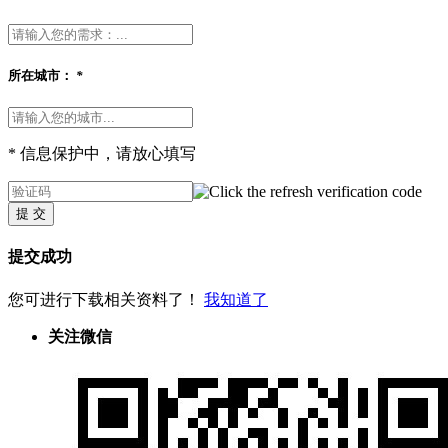
所在城市：
*
* 信息保护中，请放心填写
提 交
提交成功
您可进行下载相关资料了！
我知道了
关注微信