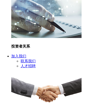
投资者关系
加入我们
联系我们
人才招聘