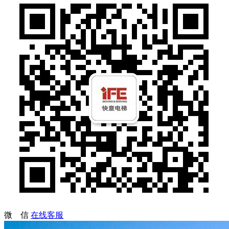
微 信
在线客服