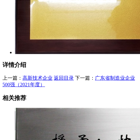
详情介绍
上一篇：
高新技术企业
返回目录
下一篇：
广东省制造业企业
500强（2021年度）
相关推荐