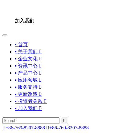
加入我们
▪ 首页
▪ 关于我们

▪ 企业文化

▪ 资讯中心

▪ 产品中心

▪ 应用领域

▪ 服务支持

▪ 更新改造

▪ 投资者关系

▪ 加入我们



+86-769-8207-8888

+86-769-8207-8888