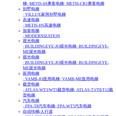
梯
· METIS-6S乘客电梯
· METIS-CR1乘客电梯
别墅电梯
· VILLUX家用别墅电梯
高速电梯
· METIS-HS高速电梯
加装电梯
· MODERNIZATION
观光电梯
· BUILDINGEYE-JO观光电梯
· BUILDINGEYE-
ME观光电梯
观光电梯
· BUILDINGEYE-JO观光电梯
· BUILDINGEYE-
ME观光电梯
医用电梯
· VAMB-JO医用电梯
· VAMB-ME医用电梯
载货电梯
· ATLAS-WT3/WT5载货电梯
· ATLAS-T3/T8/T12载
货电梯
汽车电梯
· FPA-T8汽车电梯
· FPA-WT5汽车电梯
自动扶梯/人行道