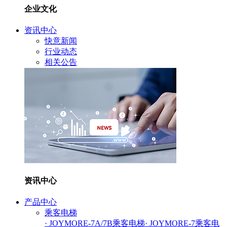
企业文化
资讯中心
快意新闻
行业动态
相关公告
资讯中心
产品中心
乘客电梯
· JOYMORE-7A/7B乘客电梯
· JOYMORE-7乘客电