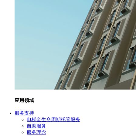
应用领域
服务支持
电梯全生命周期托管服务
自助服务
服务理念