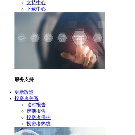
支持中心
下载中心
服务支持
更新改造
投资者关系
临时报告
定期报告
投资者保护
投资者热线