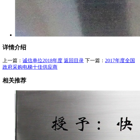
详情介绍
上一篇：
诚信单位2018年度
返回目录
下一篇：
2017年度全国
政府采购电梯十佳供应商
相关推荐