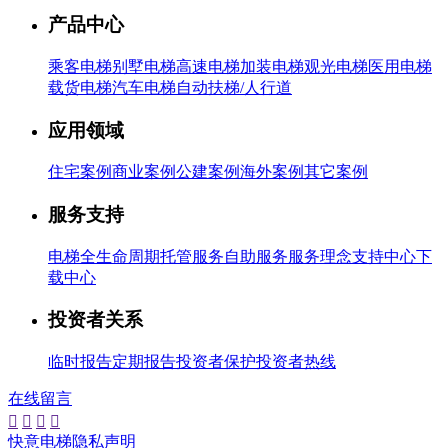
产品中心
乘客电梯
别墅电梯
高速电梯
加装电梯
观光电梯
医用电梯
载货电梯
汽车电梯
自动扶梯/人行道
应用领域
住宅案例
商业案例
公建案例
海外案例
其它案例
服务支持
电梯全生命周期托管服务
自助服务
服务理念
支持中心
下
载中心
投资者关系
临时报告
定期报告
投资者保护
投资者热线
在线留言




快意电梯隐私声明