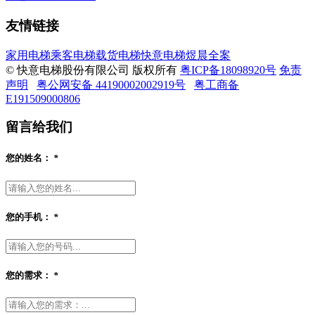
友情链接
家用电梯
乘客电梯
载货电梯
快意电梯
煜晨全案
© 快意电梯股份有限公司 版权所有
粤ICP备18098920号
免责
声明
粤公网安备 44190002002919号
粤工商备
E191509000806
留言给我们
您的姓名：
*
您的手机：
*
您的需求：
*