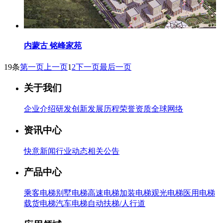
内蒙古 铭峰家苑
19条
第一页
上一页
1
2
下一页
最后一页
关于我们
企业介绍
研发创新
发展历程
荣誉资质
全球网络
资讯中心
快意新闻
行业动态
相关公告
产品中心
乘客电梯
别墅电梯
高速电梯
加装电梯
观光电梯
医用电梯
载货电梯
汽车电梯
自动扶梯/人行道