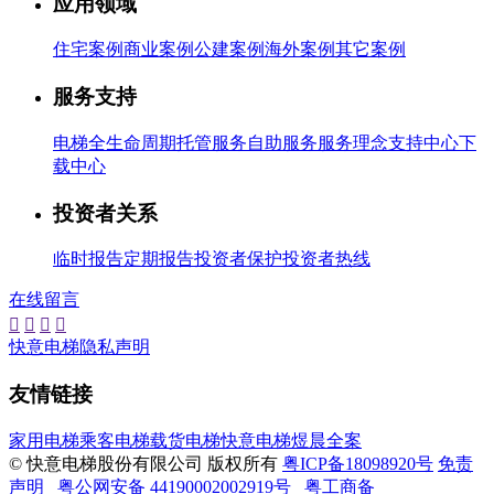
应用领域
住宅案例
商业案例
公建案例
海外案例
其它案例
服务支持
电梯全生命周期托管服务
自助服务
服务理念
支持中心
下
载中心
投资者关系
临时报告
定期报告
投资者保护
投资者热线
在线留言




快意电梯隐私声明
友情链接
家用电梯
乘客电梯
载货电梯
快意电梯
煜晨全案
© 快意电梯股份有限公司 版权所有
粤ICP备18098920号
免责
声明
粤公网安备 44190002002919号
粤工商备