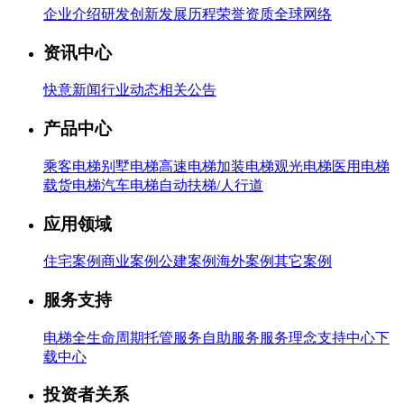
企业介绍
研发创新
发展历程
荣誉资质
全球网络
资讯中心
快意新闻
行业动态
相关公告
产品中心
乘客电梯
别墅电梯
高速电梯
加装电梯
观光电梯
医用电梯
载货电梯
汽车电梯
自动扶梯/人行道
应用领域
住宅案例
商业案例
公建案例
海外案例
其它案例
服务支持
电梯全生命周期托管服务
自助服务
服务理念
支持中心
下
载中心
投资者关系