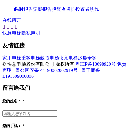
临时报告
定期报告
投资者保护
投资者热线
在线留言




快意电梯隐私声明
友情链接
家用电梯
乘客电梯
载货电梯
快意电梯
煜晨全案
© 快意电梯股份有限公司 版权所有
粤ICP备18098920号
免责
声明
粤公网安备 44190002002919号
粤工商备
E191509000806
留言给我们
您的姓名：
*
您的手机：
*