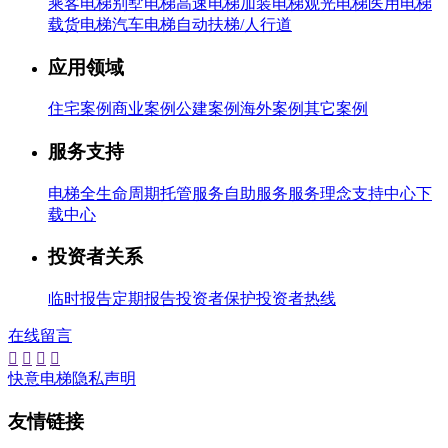
乘客电梯
别墅电梯
高速电梯
加装电梯
观光电梯
医用电梯
载货电梯
汽车电梯
自动扶梯/人行道
应用领域
住宅案例
商业案例
公建案例
海外案例
其它案例
服务支持
电梯全生命周期托管服务
自助服务
服务理念
支持中心
下
载中心
投资者关系
临时报告
定期报告
投资者保护
投资者热线
在线留言




快意电梯隐私声明
友情链接