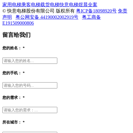
家用电梯
乘客电梯
载货电梯
快意电梯
煜晨全案
© 快意电梯股份有限公司 版权所有
粤ICP备18098920号
免责
声明
粤公网安备 44190002002919号
粤工商备
E191509000806
留言给我们
您的姓名：
*
您的手机：
*
您的需求：
*
所在城市：
*